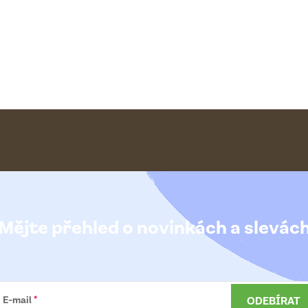
Mějte přehled o novinkách
a slevác
ODEBÍRAT
E-mail