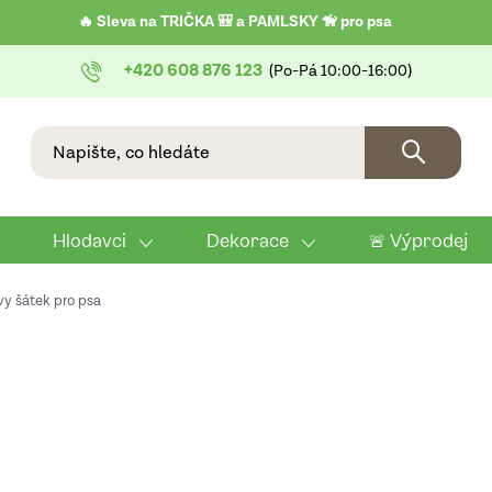
🔥 Sleva na TRIČKA 🎒 a PAMLSKY 🦮 pro psa
+420 608 876 123
Hlodavci
Dekorace
🚨 Výprodej
y šátek pro psa