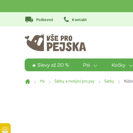
Přejít
na
obsah
Poštovné
Kontakt
Psi
Kočky
🔥 Slevy až 20 %
Psi
Šátky a motýlci pro psy
Šátky
Růžov
Domů