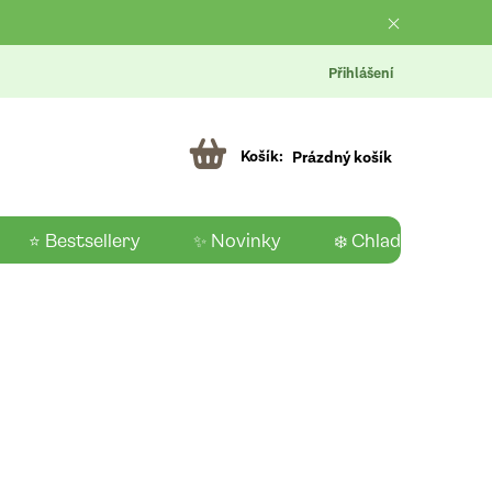
Přihlášení
Prázdný košík
⭐ Bestsellery
✨ Novinky
❄️ Chladící produk