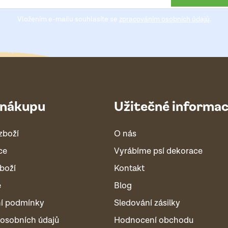
Vložením e-mailu souhlasíte se
zpracováním osobních údajů
.
 nákupu
Užitečné informa
zboží
O nás
ce
Vyrábíme psí dekorace
boží
Kontakt
é
Blog
í podmínky
Sledování zásilky
osobních údajů
Hodnocení obchodu