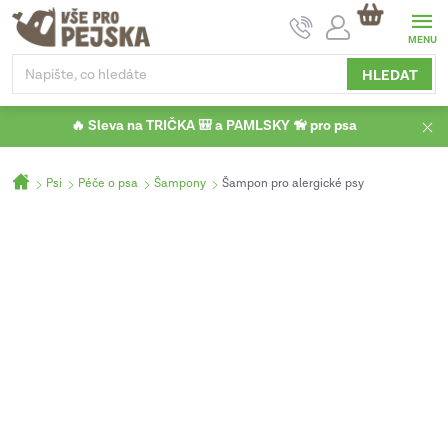
Přejít
NÁKUPNÍ
na
KOŠÍK
obsah
HLEDAT
🔥 Sleva na TRIČKA 🎒 a PAMLSKY 🦮 pro psa
Domů
Psi
Péče o psa
Šampony
Šampon pro alergické psy