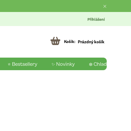
Přihlášení
Prázdný košík
⭐ Bestsellery
✨ Novinky
❄️ Chladící produk