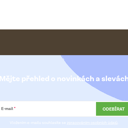
Mějte přehled o novinkách
a slevác
ODEBÍRAT
E-mail
Vložením e-mailu souhlasíte se
zpracováním osobních údajů
.