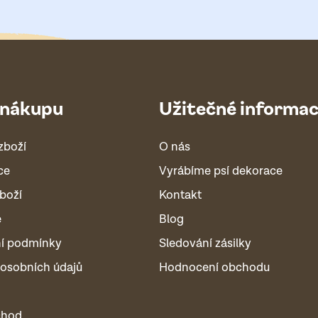
 nákupu
Užitečné informa
zboží
O nás
ce
Vyrábíme psí dekorace
boží
Kontakt
é
Blog
í podmínky
Sledování zásilky
osobních údajů
Hodnocení obchodu
chod