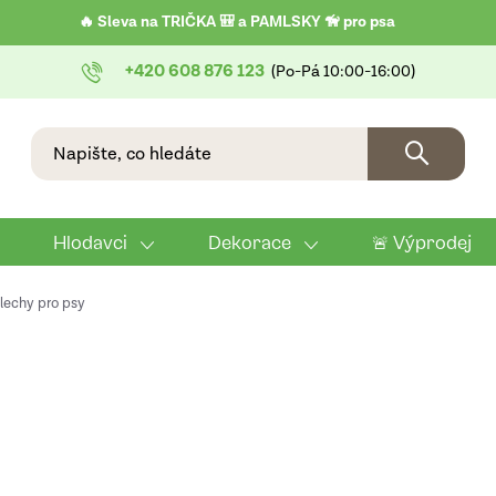
🔥 Sleva na TRIČKA 🎒 a PAMLSKY 🦮 pro psa
+420 608 876 123
Hlodavci
Dekorace
🚨 Výprodej
blechy pro psy