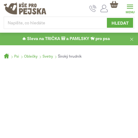
Přejít
NÁKUPNÍ
na
KOŠÍK
obsah
HLEDAT
🔥 Sleva na TRIČKA 🎒 a PAMLSKY 🦮 pro psa
Domů
Psi
Oblečky
Svetry
Široký hrudník