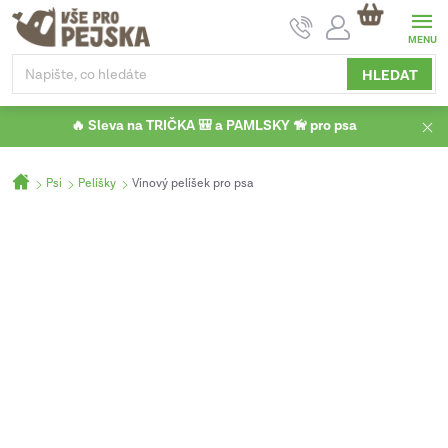
Přejít
NÁKUPNÍ
na
KOŠÍK
obsah
HLEDAT
🔥 Sleva na TRIČKA 🎒 a PAMLSKY 🦮 pro psa
Domů
Psi
Pelíšky
Vínový pelíšek pro psa