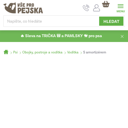
Přejít
NÁKUPNÍ
na
KOŠÍK
obsah
HLEDAT
🔥 Sleva na TRIČKA 🎒 a PAMLSKY 🦮 pro psa
Domů
Psi
Obojky, postroje a vodítka
Vodítka
S amortizérem