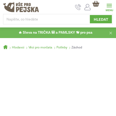
Přejít
NÁKUPNÍ
na
KOŠÍK
obsah
HLEDAT
🔥 Sleva na TRIČKA 🎒 a PAMLSKY 🦮 pro psa
Domů
Hlodavci
Věci pro morčata
Potřeby
Záchod