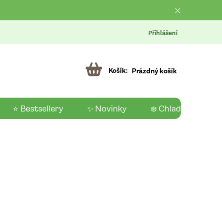
Přihlášení
Prázdný košík
⭐ Bestsellery
✨ Novinky
❄️ Chladící produk