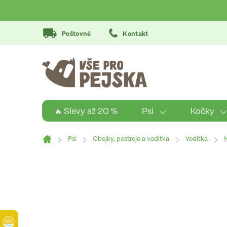
Přejít
na
obsah
Poštovné
Kontakt
Psi
Kočky
🔥 Slevy až 20 %
Psi
Obojky, postroje a vodítka
Vodítka
Domů