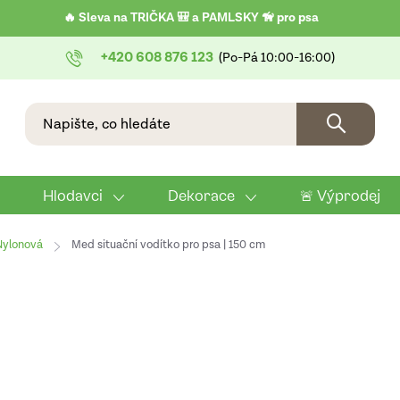
🔥 Sleva na TRIČKA 🎒 a PAMLSKY 🦮 pro psa
+420 608 876 123
Hlodavci
Dekorace
🚨 Výprodej
Nylonová
Med situační vodítko pro psa | 150 cm