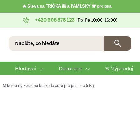
🔥 Sleva na TRIČKA 🎒 a PAMLSKY 🦮 pro psa
+420 608 876 123
Hlodavci
Dekorace
🚨 Výprodej
Mike černý košík na kolo i do auta pro psa | do 5 Kg