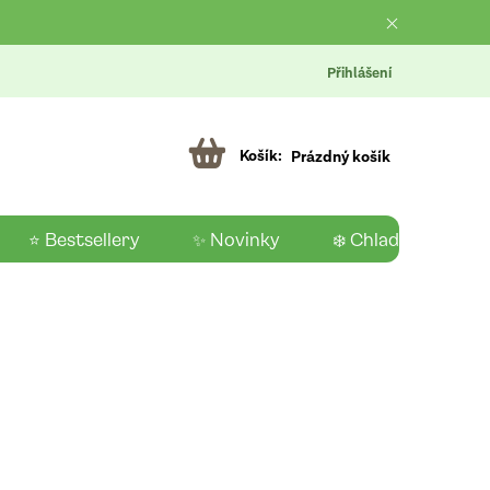
Přihlášení
Prázdný košík
⭐ Bestsellery
✨ Novinky
❄️ Chladící produk