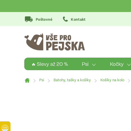
Přejít
na
obsah
Poštovné
Kontakt
Psi
Kočky
🔥 Slevy až 20 %
Psi
Batohy, tašky a košíky
Košíky na kolo
Domů