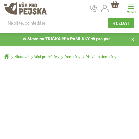
Přejít
NÁKUPNÍ
na
KOŠÍK
obsah
HLEDAT
🔥 Sleva na TRIČKA 🎒 a PAMLSKY 🦮 pro psa
Domů
Hlodavci
Věci pro křečky
Domečky
Dřevěné domečky