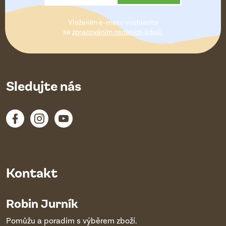
t
Vložením e-mailu souhlasíte
í
se
zpracováním osobních údajů
.
Sledujte nás
Kontakt
Robin Jurník
Pomůžu a poradím s výběrem zboží.