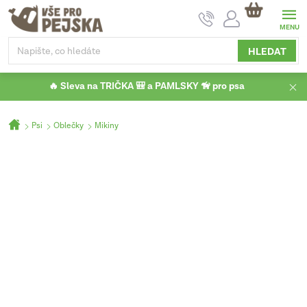
Přejít
NÁKUPNÍ
na
KOŠÍK
obsah
HLEDAT
🔥 Sleva na TRIČKA 🎒 a PAMLSKY 🦮 pro psa
Domů
Psi
Oblečky
Mikiny