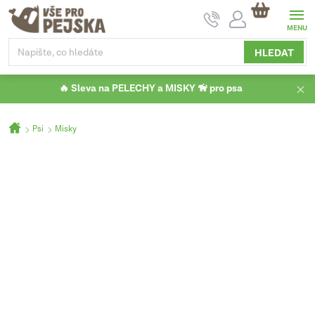
Přejít
NÁKUPNÍ
na
KOŠÍK
obsah
HLEDAT
🔥 Sleva na PELECHY a MISKY 🦮 pro psa
Domů
Psi
Misky