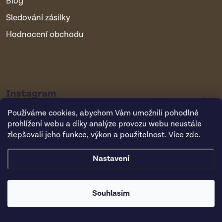
Blog
Sledování zásilky
Hodnocení obchodu
Instagram
Používáme cookies, abychom Vám umožnili pohodlné
prohlížení webu a díky analýze provozu webu neustále
zlepšovali jeho funkce, výkon a použitelnost. Více
zde
.
Nastavení
Copyright 2026
Vsepropejska.cz
. Všechna práva vyhrazena.
Souhlasím
Vytvořil Shoptet