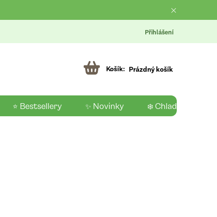
Přihlášení
Prázdný košík
⭐ Bestsellery
✨ Novinky
❄️ Chladící produk