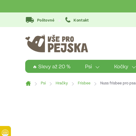
Přejít
na
obsah
Poštovné
Kontakt
Psi
Kočky
🔥 Slevy až 20 %
Psi
Hračky
Frisbee
Nuss frisbee pro psa
Domů