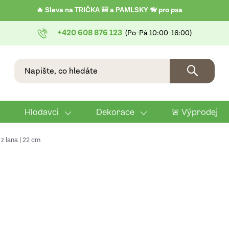
🔥 Sleva na TRIČKA 🎒 a PAMLSKY 🦮 pro psa
+420 608 876 123
Hlodavci
Dekorace
🚨 Výprodej
 z lana | 22 cm