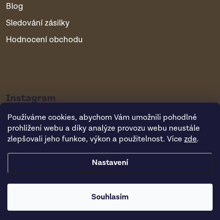
Blog
Sledování zásilky
Hodnocení obchodu
Instagram
Používáme cookies, abychom Vám umožnili pohodlné
prohlížení webu a díky analýze provozu webu neustále
zlepšovali jeho funkce, výkon a použitelnost. Více
zde
.
Nastavení
Copyright 2026
Vsepropejska.cz
. Všechna práva vyhrazena.
Souhlasím
Vytvořil Shoptet