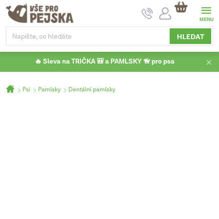
Přejít
NÁKUPNÍ
na
KOŠÍK
obsah
HLEDAT
🔥 Sleva na TRIČKA 🎒 a PAMLSKY 🦮 pro psa
Domů
Psi
Pamlsky
Dentální pamlsky