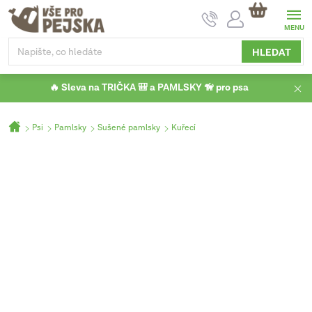
Přejít
NÁKUPNÍ
na
KOŠÍK
obsah
HLEDAT
🔥 Sleva na TRIČKA 🎒 a PAMLSKY 🦮 pro psa
Domů
Psi
Pamlsky
Sušené pamlsky
Kuřecí