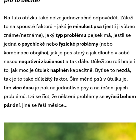
pro to děláte?
Na tuto otázku také nelze jednoznačně odpovědět. Záleží
to na spoustě faktorů - jaká je
minulost psa
(jestli ji vůbec
známe/neznáme), jaký
typ problému
pejsek má, jestli se
jedná
o psychické
nebo
fyzické problémy
(nebo
kombinace obojího), jak je pes starý a jak dlouho v sobě
nesou
negativní zkušenost
a tak dále. Důležitou roli hraje i
to, jak moc je útulek
naplněn
kapacitně. Byť se to nezdá,
tak je to také důležitý faktor. Čím méně psů v útulku je,
tím
více času
je pak na jednotlivé psy a na řešení jejich
problémů.
Dá se říct, že některé problémy se
vyřeší během
pár dní
, jiné se řeší měsíce...