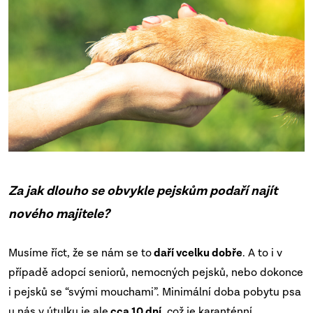
Za jak dlouho se obvykle pejskům podaří najít
nového majitele?
Musíme říct, že se nám se to
daří vcelku dobře
. A to i v
případě adopcí seniorů, nemocných pejsků, nebo dokonce
i pejsků se “svými mouchami”. Minimální doba pobytu psa
u nás v útulku je ale
cca 10 dní
, což je karanténní