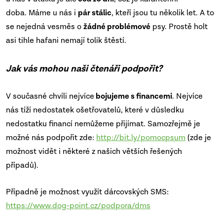
doba.
Máme u nás i
pár stálic
, kteří jsou tu několik let. A to
se nejedná vesměs o
žádné problémové
psy. Prostě holt
asi tihle hafani nemají tolik štěstí.
Jak vás mohou naši čtenáři podpořit?
V současné chvíli nejvíce
bojujeme s financemi
. Nejvíce
nás tíží nedostatek ošetřovatelů, které v důsledku
nedostatku financí nemůžeme přijímat.
Samozřejmě je
možné nás podpořit zde:
http://bit.ly/pomocpsum
(zde je
možnost vidět i některé z našich větších řešených
případů).
Případně je možnost využít dárcovských SMS:
https://www.dog-point.cz/podpora/dms