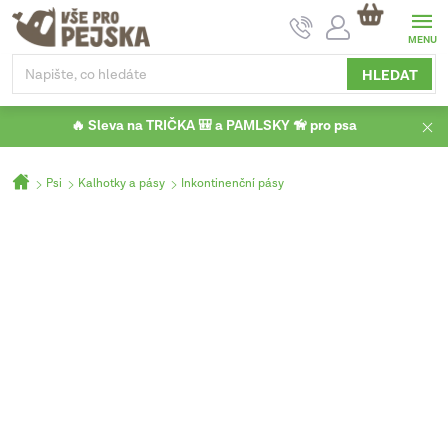
Přejít
NÁKUPNÍ
na
KOŠÍK
obsah
HLEDAT
🔥 Sleva na TRIČKA 🎒 a PAMLSKY 🦮 pro psa
Domů
Psi
Kalhotky a pásy
Inkontinenční pásy