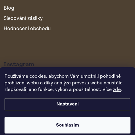
Blog
Sledování zásilky
Hodnocení obchodu
Instagram
Používáme cookies, abychom Vám umožnili pohodlné
prohlížení webu a díky analýze provozu webu neustále
zlepšovali jeho funkce, výkon a použitelnost. Více
zde
.
Nastavení
Copyright 2026
Vsepropejska.cz
. Všechna práva vyhrazena.
Souhlasím
Vytvořil Shoptet