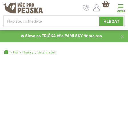
Přejít
NÁKUPNÍ
na
KOŠÍK
obsah
HLEDAT
🔥 Sleva na TRIČKA 🎒 a PAMLSKY 🦮 pro psa
Domů
Psi
Hračky
Sety hraček