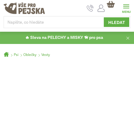
Přejít
NÁKUPNÍ
na
KOŠÍK
obsah
HLEDAT
🔥 Sleva na PELECHY a MISKY 🦮 pro psa
Domů
Psi
Oblečky
Vesty