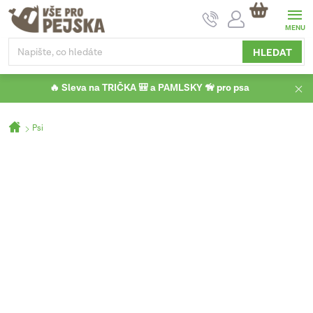
Přejít
NÁKUPNÍ
na
KOŠÍK
obsah
HLEDAT
🔥 Sleva na TRIČKA 🎒 a PAMLSKY 🦮 pro psa
Domů
Psi