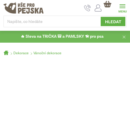
Přejít
NÁKUPNÍ
na
KOŠÍK
obsah
HLEDAT
🔥 Sleva na TRIČKA 🎒 a PAMLSKY 🦮 pro psa
Domů
Dekorace
Vánoční dekorace