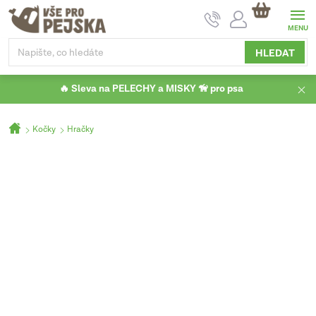
Přejít
NÁKUPNÍ
na
KOŠÍK
obsah
HLEDAT
🔥 Sleva na PELECHY a MISKY 🦮 pro psa
Domů
Kočky
Hračky