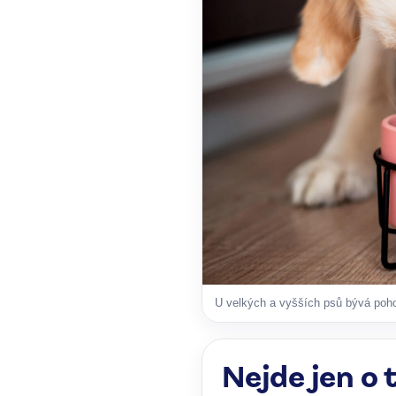
U velkých a vyšších psů bývá poho
Nejde jen o t