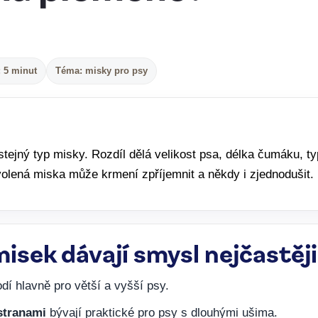
: 5 minut
Téma: misky pro psy
jný typ misky. Rozdíl dělá velikost psa, délka čumáku, typ uš
zvolená miska může krmení zpříjemnit a někdy i zjednodušit.
isek dávají smysl nejčastěji
dí hlavně pro větší a vyšší psy.
stranami
bývají praktické pro psy s dlouhými ušima.