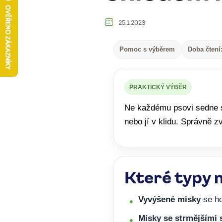
25.1.2023
Pomoc s výběrem
Doba čtení
PRAKTICKÝ VÝBĚR
Ne každému psovi sedne ste
nebo jí v klidu. Správně 
Které typy m
Vyvýšené misky
se ho
Misky se strmějšími 