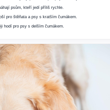
hají psům, kteří jedí příliš rychle.
pší pro štěňata a psy s kratším čumákem.
ji hodí pro psy s delším čumákem.