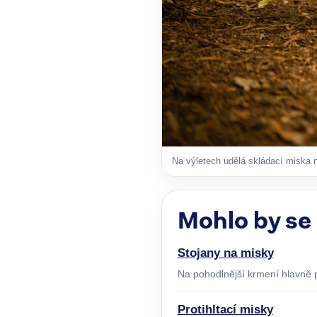
Na výletech udělá skládací miska n
Mohlo by se
Stojany na misky
Na pohodlnější krmení hlavně p
Protihltací misky