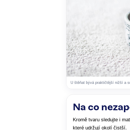
U štěňat bývá praktičtější nižší a
Na co neza
Kromě tvaru sledujte i mate
které udržují okolí čistší.