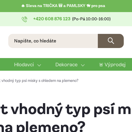
🔥 Sleva na TRIČKA 🎒 a PAMLSKY 🦮 pro psa
+420 608 876 123
Hlodavci
Dekorace
🚨 Výprodej
t vhodný typ psí misky s ohledem na plemeno?
t vhodný typ psí m
na plemeno?