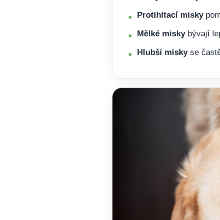
Protihltací misky
pomá
Mělké misky
bývají le
Hlubší misky
se častě