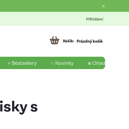
Přihlášení
Prázdný košík
⭐ Bestsellery
✨ Novinky
❄️ Chladící produk
isky s