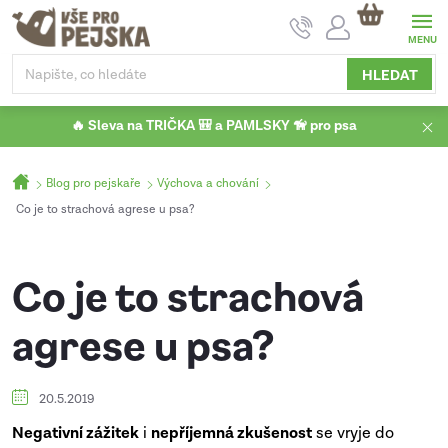
Přejít
NÁKUPNÍ
na
KOŠÍK
obsah
HLEDAT
🔥 Sleva na TRIČKA 🎒 a PAMLSKY 🦮 pro psa
Domů
Blog pro pejskaře
Výchova a chování
Co je to strachová agrese u psa?
Co je to strachová
agrese u psa?
20.5.2019
Negativní zážitek
i
nepříjemná zkušenost
se vryje do