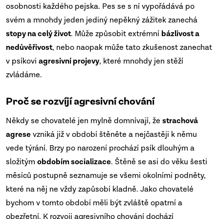
osobnosti každého pejska. Pes se s ní vypořádává po
svém a mnohdy jeden jediný nepěkný zážitek zanechá
stopy na celý život
. Může způsobit extrémní
bázlivost a
nedůvěřivost
, nebo naopak může tato zkušenost zanechat
v psíkovi
agresivní projevy
, které mnohdy jen stěží
zvládáme.
Proč se rozvíjí agresivní chování
Někdy se chovatelé jen mylně domnívají, že
strachová
agrese
vzniká již v období štěněte a nejčastěji k němu
vede týrání.
Brzy po narození prochází psík dlouhým a
složitým
obdobím socializace
. Štěně se asi do věku šesti
měsíců postupně seznamuje se všemi okolními podněty,
které na něj ne vždy zapůsobí kladně. Jako chovatelé
bychom v tomto období měli být zvláště opatrní a
obezřetní. K rozvoji agresivního chování dochází