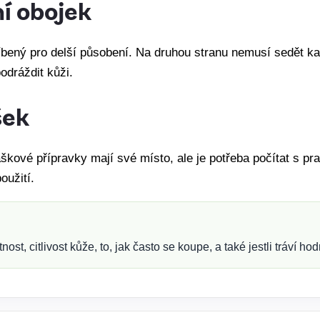
í obojek
íbený pro delší působení. Na druhou stranu nemusí sedět k
odráždit kůži.
šek
áškové přípravky mají své místo, ale je potřeba počítat s p
oužití.
st, citlivost kůže, to, jak často se koupe, a také jestli tráví ho