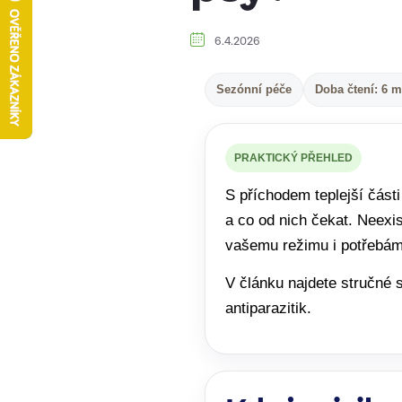
6.4.2026
Sezónní péče
Doba čtení: 6 m
PRAKTICKÝ PŘEHLED
S příchodem teplejší části 
a co od nich čekat. Neexis
vašemu režimu i potřebám
V článku najdete stručné s
antiparazitik.