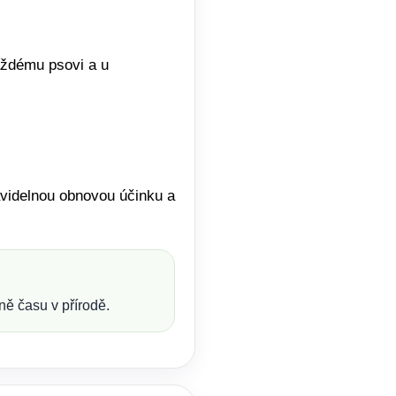
aždému psovi a u
ravidelnou obnovou účinku a
dně času v přírodě.