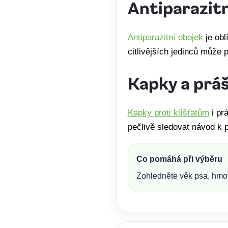
Antiparazitn
Antiparazitní obojek
je obl
citlivějších jedinců může p
Kapky a prá
Kapky proti klíšťatům
i pr
pečlivě sledovat návod k p
Co pomáhá při výběru
Zohledněte věk psa, hmotno