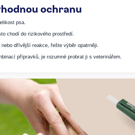
 vhodnou ochranu
likost psa.
sto chodí do rizikového prostředí.
 nebo dřívější reakce, řešte výběr opatrněji.
mbinací přípravků, je rozumné probrat ji s veterinářem.