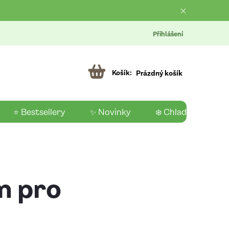
Přihlášení
Prázdný košík
⭐ Bestsellery
✨ Novinky
❄️ Chladící produk
ům pro