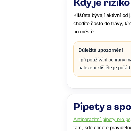
Kdy je riziko
Klíšťata bývají aktivní od
chodíte často do trávy, kř
po městě.
Důležité upozornění
I při používání ochrany 
nalezení klíštěte je pořád
Pipety a sp
Antiparazitní pipety pro p
tam, kde chcete pravideln