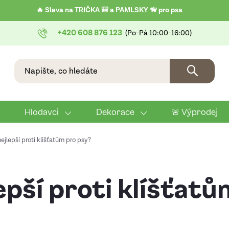
🔥 Sleva na TRIČKA 🎒 a PAMLSKY 🦮 pro psa
+420 608 876 123
Hlodavci
Dekorace
🚨 Výprodej
nejlepší proti klíšťatům pro psy?
epší proti klíšťat