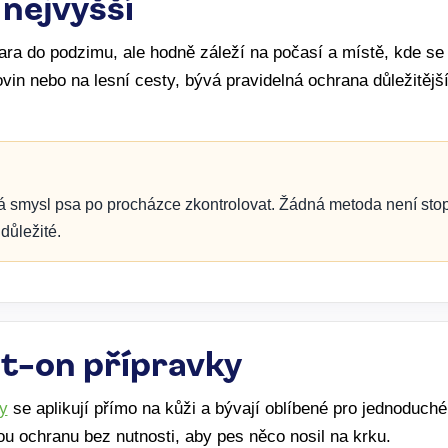
 nejvyšší
 jara do podzimu, ale hodně záleží na počasí a místě, kde s
ovin nebo na lesní cesty, bývá pravidelná ochrana důležitěj
má smysl psa po procházce zkontrolovat. Žádná metoda není sto
 důležité.
ot-on přípravky
sy
se aplikují přímo na kůži a bývají oblíbené pro jednoduché
ou ochranu bez nutnosti, aby pes něco nosil na krku.