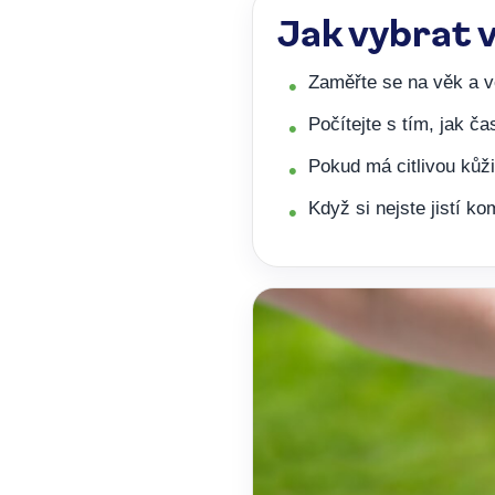
Jak vybrat
Zaměřte se na věk a ve
Počítejte s tím, jak ča
Pokud má citlivou kůži
Když si nejste jistí ko