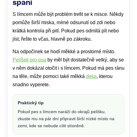
spaní
S límcem může být problém trefit se k misce. Někdy
pomůže širší miska, mírné odsunutí od zdi nebo
krátká kontrola při pití. Pokud pes odmítá pít nebo
jíst, řešte to včas, hlavně po zákroku.
Na odpočinek se hodí měkké a prostorné místo.
Pelíšek pro psa
by měl být dostatečně velký, aby se
v něm dokázal otočit i s límcem. Pokud má pes ránu
na těle, může pomoci také měkká
deka
, kterou
snadno vyperete.
Praktický tip
Pokud pes s límcem naráží do okrajů pelíšku,
zkuste mu na pár dní připravit širší nízké místo na
zemi, kde se nebude cítit stísněně.