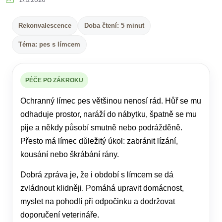
17.5.2026
Rekonvalescence
Doba čtení: 5 minut
Téma: pes s límcem
PÉČE PO ZÁKROKU
Ochranný límec pes většinou nenosí rád. Hůř se mu
odhaduje prostor, naráží do nábytku, špatně se mu
pije a někdy působí smutně nebo podrážděně.
Přesto má límec důležitý úkol: zabránit lízání,
kousání nebo škrábání rány.
Dobrá zpráva je, že i období s límcem se dá
zvládnout klidněji. Pomáhá upravit domácnost,
myslet na pohodlí při odpočinku a dodržovat
doporučení veterináře.