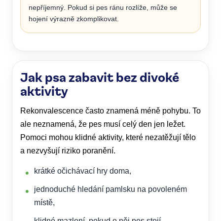
nepříjemný. Pokud si pes ránu rozlíže, může se
hojení výrazně zkomplikovat.
Jak psa zabavit bez divoké
aktivity
Rekonvalescence často znamená méně pohybu. To
ale neznamená, že pes musí celý den jen ležet.
Pomoci mohou klidné aktivity, které nezatěžují tělo
a nezvyšují riziko poranění.
krátké očichávací hry doma,
jednoduché hledání pamlsku na povoleném
místě,
klidné mazlení, pokud o něj pes stojí,