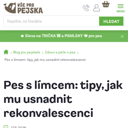
Přejít
NÁKUPNÍ
na
KOŠÍK
obsah
HLEDAT
🔥 Sleva na TRIČKA 🎒 a PAMLSKY 🦮 pro psa
Domů
Blog pro pejskaře
Zdraví a péče o psa
Pes s límcem: tipy, jak mu usnadnit rekonvalescenci
Pes s límcem: tipy, jak
mu usnadnit
rekonvalescenci