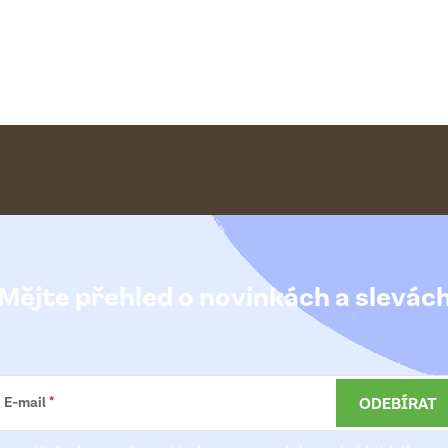
Mějte přehled o novinkách
a slevác
ODEBÍRAT
E-mail