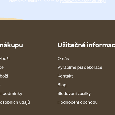
Vložením e-mailu souhlasíte se
zpracováním osobních údajů
.
 nákupu
Užitečné informa
zboží
O nás
ce
Vyrábíme psí dekorace
boží
Kontakt
é
Blog
í podmínky
Sledování zásilky
osobních údajů
Hodnocení obchodu