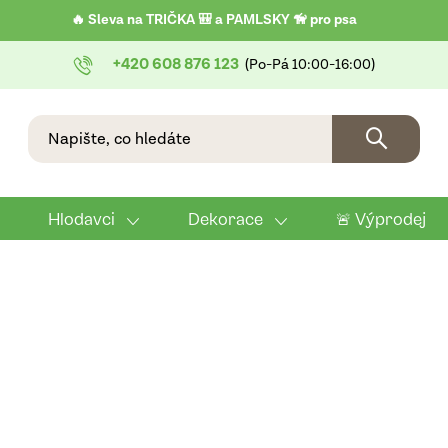
🔥 Sleva na TRIČKA 🎒 a PAMLSKY 🦮 pro psa
+420 608 876 123
Hlodavci
Dekorace
🚨 Výprodej