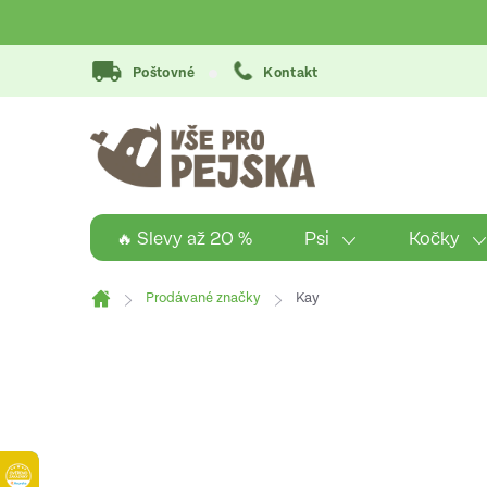
Přejít
na
obsah
Poštovné
Kontakt
Psi
Kočky
🔥 Slevy až 20 %
Prodávané značky
Kay
Domů