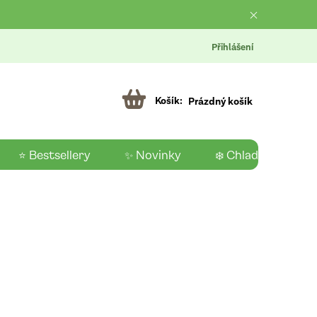
Přihlášení
Prázdný košík
⭐ Bestsellery
✨ Novinky
❄️ Chladící produk