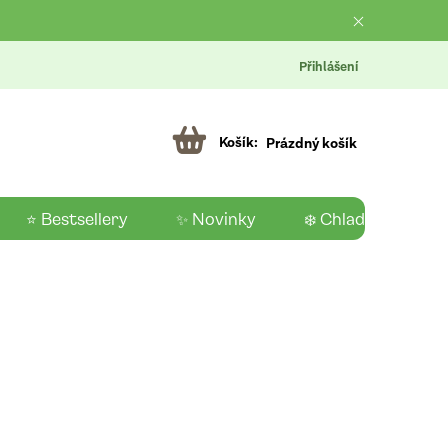
Přihlášení
Prázdný košík
⭐ Bestsellery
✨ Novinky
❄️ Chladící produk