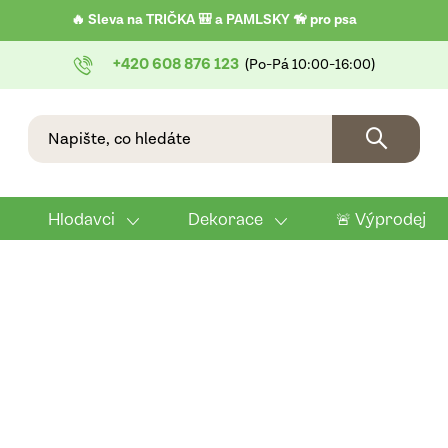
🔥 Sleva na TRIČKA 🎒 a PAMLSKY 🦮 pro psa
+420 608 876 123
Hlodavci
Dekorace
🚨 Výprodej