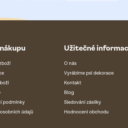
 nákupu
Užitečné informa
zboží
O nás
ce
Vyrábíme psí dekorace
boží
Kontakt
é
Blog
í podmínky
Sledování zásilky
osobních údajů
Hodnocení obchodu