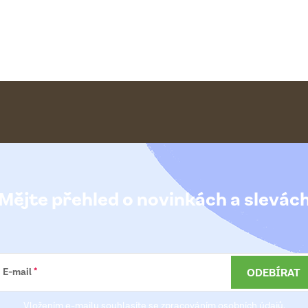
Mějte přehled o novinkách
a slevác
ODEBÍRAT
E-mail
Vložením e-mailu souhlasíte se
zpracováním osobních údajů
.