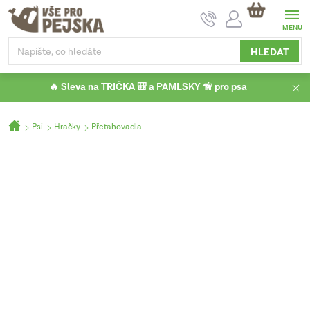
Přejít
NÁKUPNÍ
na
KOŠÍK
obsah
HLEDAT
🔥 Sleva na TRIČKA 🎒 a PAMLSKY 🦮 pro psa
Domů
Psi
Hračky
Přetahovadla