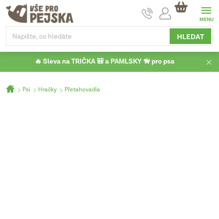
Přejít
NÁKUPNÍ
na
KOŠÍK
obsah
HLEDAT
🔥 Sleva na TRIČKA 🎒 a PAMLSKY 🦮 pro psa
Domů
Psi
Hračky
Přetahovadla