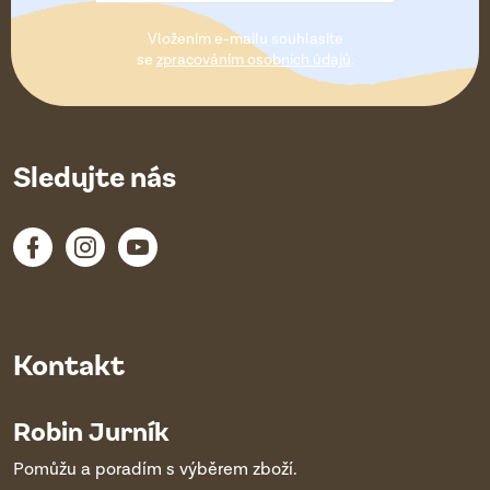
t
Vložením e-mailu souhlasíte
í
se
zpracováním osobních údajů
.
Sledujte nás
Kontakt
Robin Jurník
Pomůžu a poradím s výběrem zboží.