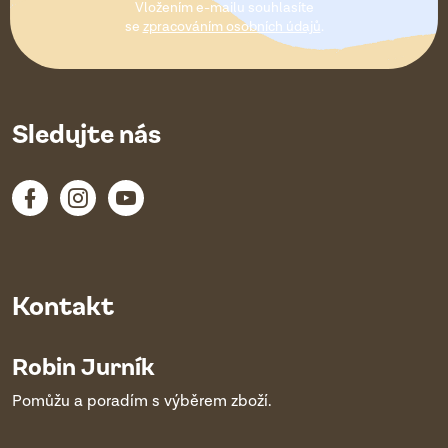
Vložením e-mailu souhlasíte
í
se
zpracováním osobních údajů
.
Sledujte nás
Kontakt
Robin Jurník
Pomůžu a poradím s výběrem zboží.