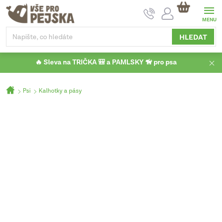
Přejít
NÁKUPNÍ
na
KOŠÍK
obsah
HLEDAT
🔥 Sleva na TRIČKA 🎒 a PAMLSKY 🦮 pro psa
Domů
Psi
Kalhotky a pásy