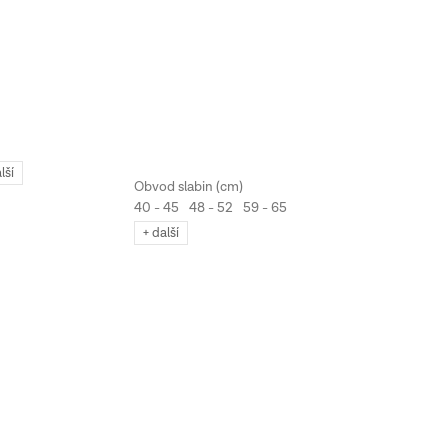
lší
40 - 45
48 - 52
59 - 65
+ další