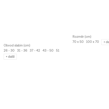
70 x 50
100 x 70
+ da
26 - 30
31 - 36
37 - 42
43 - 50
51 - 60
61 - 80
+ další