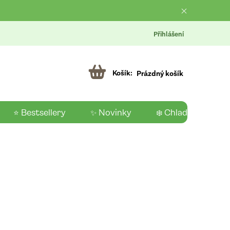
Přihlášení
Prázdný košík
⭐ Bestsellery
✨ Novinky
❄️ Chladící produk