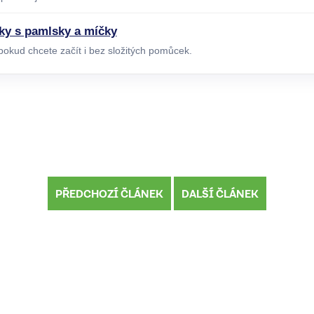
ky s pamlsky a míčky
okud chcete začít i bez složitých pomůcek.
PŘEDCHOZÍ ČLÁNEK
DALŠÍ ČLÁNEK