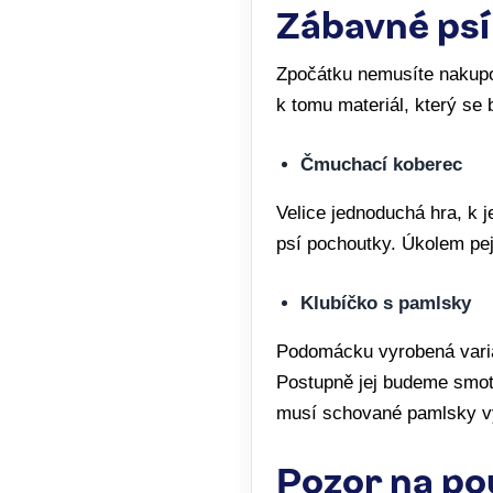
Zábavné psí
Zpočátku nemusíte nakupo
k tomu materiál, který se
Čmuchací koberec
Velice jednoduchá hra, k 
psí pochoutky. Úkolem pej
Klubíčko s pamlsky
Podomácku vyrobená varia
Postupně jej budeme smot
musí schované pamlsky vy
Pozor na po