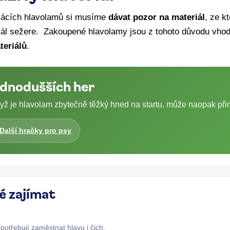
mácích hlavolamů si musíme
dávat pozor na materiál
, ze k
iál sežere. Zakoupené hlavolamy jsou z tohoto důvodu vho
teriálů
.
ednodušších her
ž je hlavolam zbytečně těžký hned na startu, může naopak přiné
Další hračky pro psy
é zajímat
í potřebují zaměstnat hlavu i čich.