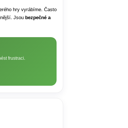
terého hry vyrábíme. Často
dnější. Jsou
bezpečné a
st frustraci.