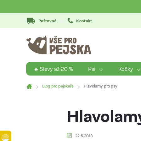
Přejít
na
obsah
Poštovné
Kontakt
Psi
Kočky
🔥 Slevy až 20 %
Blog pro pejskaře
Hlavolamy pro psy
Domů
Hlavolamy
22.6.2018