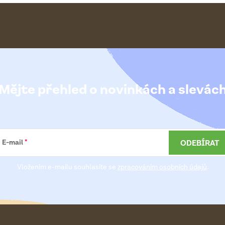
Mějte přehled o novinkách
a slevác
ODEBÍRAT
E-mail
Vložením e-mailu souhlasíte se
zpracováním osobních údajů
.