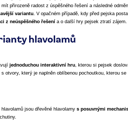
e mít přirozeně radost z úspěšného řešení a následné odmě
avější variantu
. V opačném případě, kdy před pejska posta
aci z neúspěšného řešení
a o další hry pejsek ztratí zájem.
rianty hlavolamů
vují
jednoduchou interaktivní hru
, kterou si pejsek doslo
 s otvory, který je naplněn oblíbenou pochoutkou, kterou se
h hlavolamů jsou dřevěné hlavolamy
s posuvnými mechanis
chutiny.