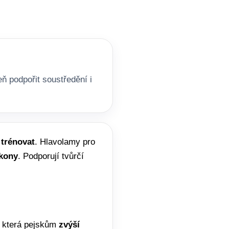
eň podpořit soustředění i
e
trénovat
. Hlavolamy pro
ýkony
. Podporují tvůrčí
, která pejskům
zvýší