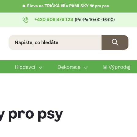
🔥 Sleva na TRIČKA 🎒 a PAMLSKY 🦮 pro psa
+420 608 876 123
Hlodavci
Dekorace
🚨 Výprodej
 pro psy