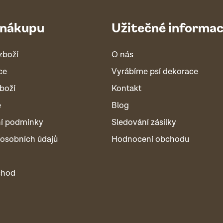
 nákupu
Užitečné informa
zboží
O nás
ce
Vyrábíme psí dekorace
boží
Kontakt
é
Blog
í podmínky
Sledování zásilky
osobních údajů
Hodnocení obchodu
chod