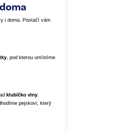
i doma
ry i doma. Postačí vám
tky
, pod kterou umístíme
lad
klubíčko vlny
.
hodíme pejskovi, který