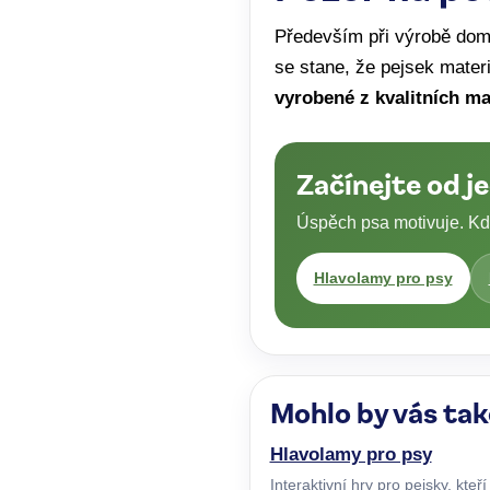
Především při výrobě do
se stane, že pejsek mater
vyrobené z kvalitních ma
Začínejte od j
Úspěch psa motivuje. Kdy
Hlavolamy pro psy
Mohlo by vás tak
Hlavolamy pro psy
Interaktivní hry pro pejsky, kteř