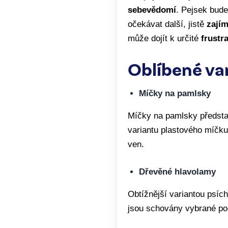
sebevědomí
. Pejsek bud
očekávat další, jistě
zajím
může dojít k určité
frustr
Oblíbené va
Míčky na pamlsky
Míčky na pamlsky předsta
variantu plastového míčku
ven.
Dřevěné hlavolamy
Obtížnější variantou psíc
jsou schovány vybrané po