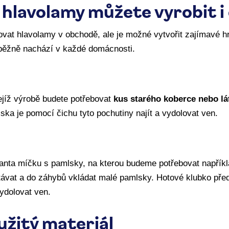
 hlavolamy můžete vyrobit 
vat hlavolamy v obchodě, ale je možné vytvořit zajímavé h
 běžně nachází v každé domácnosti.
jejíž výrobě budete potřebovat
kus starého koberce nebo lá
ska je pomocí čichu tyto pochutiny najít a vydolovat ven.
nta míčku s pamlsky, na kterou budeme potřebovat napřík
ávat a do záhybů vkládat malé pamlsky. Hotové klubko před
dolovat ven.
užitý materiál