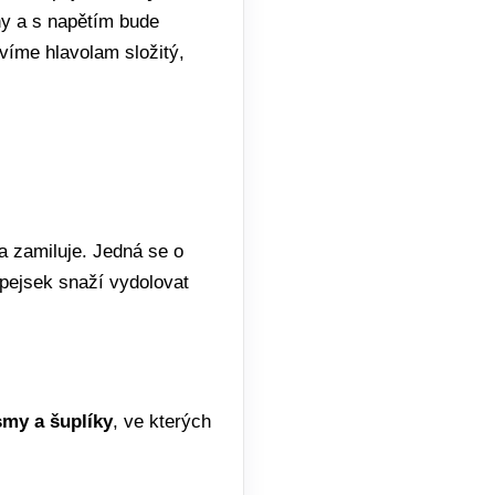
ny a s napětím bude
víme hlavolam složitý,
va zamiluje. Jedná se o
 pejsek snaží vydolovat
my a šuplíky
, ve kterých