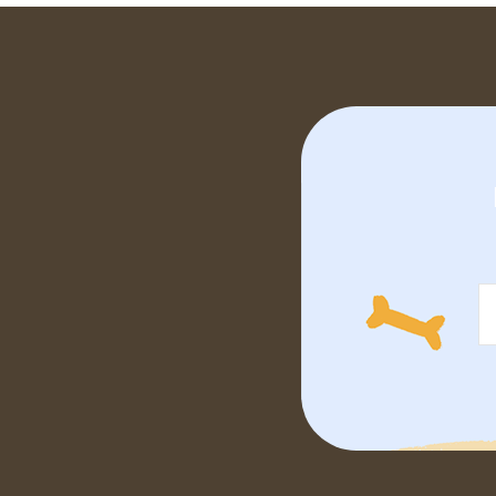
Z
á
p
a
t
í