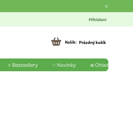
Přihlášení
Prázdný košík
⭐ Bestsellery
✨ Novinky
❄️ Chladící produk