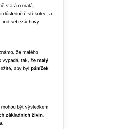
ně stará o malá,
i
důsledně čistí kotec, a
za pud sebezáchovy.
 známo, že malého
o vypadá, tak, že
malý
ležité, aby byl
páníček
é mohou být výsledkem
h základních živin
.
a.