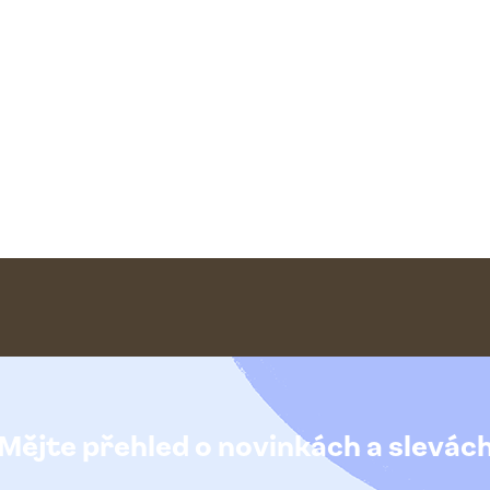
Mějte přehled o novinkách
a slevác