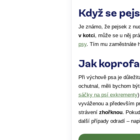
Když se pej
Je známo, že pejsek z nu
v kotci
, může se u něj pr
psy
. Tím mu zaměstnáte 
Jak koprofa
Při výchově psa je důleži
ochutnal, měli bychom být
sáčky na psí exkrementy
)
vyváženou a především pr
strávení
zhořknou
. Pokud
další případy odradí – nap