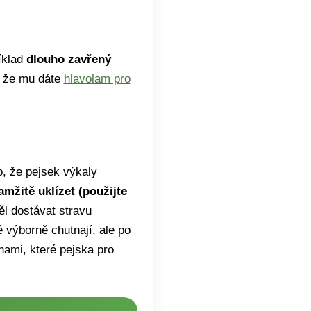
íklad
dlouho zavřený
, že mu dáte
hlavolam pro
lo, že pejsek výkaly
amžitě uklízet (použijte
l dostávat stravu
é výborně chutnají, ale po
nami, které pejska pro