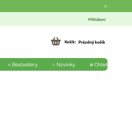
Přihlášení
Prázdný košík
⭐ Bestsellery
✨ Novinky
❄️ Chladící produk