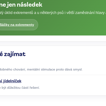
 ne jen následek
ý úklid exkrementů a u některých psů i větší zaměstnání hlavy a
Sáčky na exkrementy
é zajímat
obného chování, mentální stimulace proto dává smysl.
í jídelníček
být důležitou částí řešení.