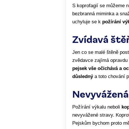
S koprofagií se můžeme ne
bezbranná miminka a snaží
uchyluje se k
požírání vý
Zvídavá ště
Jen co se malé štěně post
zvědavce zajímá opravdu v
pejsek vše očichává a o
důsledný
a toto chování p
Nevyvážená
Požírání výkalu neboli
kop
nevyvážené stravy. Kopr
Pejskům bychom proto měli