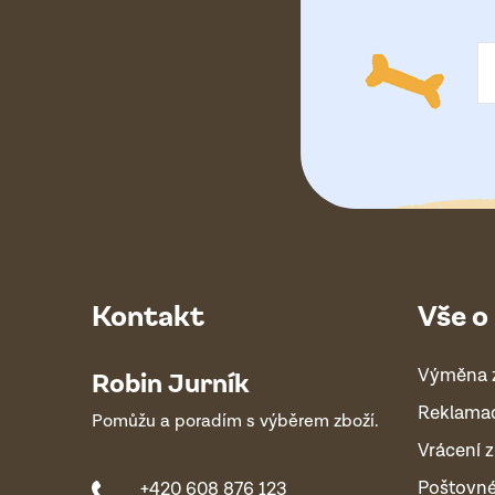
t
í
Kontakt
Vše o
Výměna 
Robin Jurník
Reklama
Pomůžu a poradím s výběrem zboží.
Vrácení z
Poštovn
+420 608 876 123