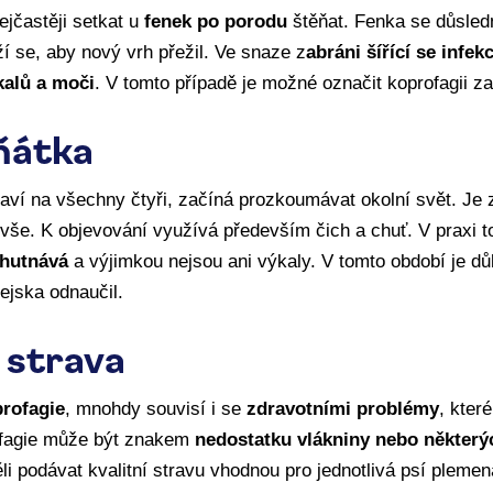
jčastěji setkat u
fenek po porodu
štěňat. Fenka se důsled
 se, aby nový vrh přežil. Ve snaze z
abráni šířící se infekc
kalů a moči
. V tomto případě je možné označit koprofagii 
ňátka
aví na všechny čtyři, začíná prozkoumávat okolní svět. Je
še. K objevování využívá především čich a chuť. V praxi t
chutnává
a výjimkou nejsou ani výkaly. V tomto období je dů
ejska odnaučil.
 strava
rofagie
, mnohdy souvisí i se
zdravotními problémy
, kter
ofagie může být znakem
nedostatku vlákniny nebo některýc
 podávat kvalitní stravu vhodnou pro jednotlivá psí plemen