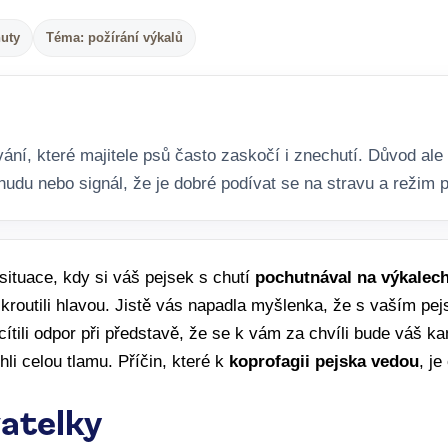
nuty
Téma: požírání výkalů
ání, které majitele psů často zaskočí i znechutí. Důvod ale
nudu nebo signál, že je dobré podívat se na stravu a režim 
 situace, kdy si váš pejsek s chutí
pochutnával na výkalec
 kroutili hlavou. Jistě vás napadla myšlenka, že s vaším pe
cítili odpor při představě, že se k vám za chvíli bude váš ka
li celou tlamu. Příčin, které k
koprofagii pejska vedou
, je
atelky