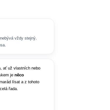
 nebývá vždy stejný.
psa.
h
, ať už vlastních nebo
jskem je
něco
marád lísat a z tohoto
 celá řada.