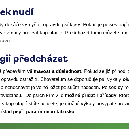
sek nudí
dy dokáže vymýšlet opravdu psí kusy. Pokud je pejsek např
ávě z nudy projevit koprofagie. Předcházet tomu můžete tím
hlavu.
gii předcházet
tá především
všímavost a důslednost
. Pokud se již přihodi
 opravdu ostražití. Chovatelům se doporučuje psí výkaly
ok
 a nenechávat je volně ležet pejskům nadosah. Pejsek by mě
avidelnou. Do psích krmiv je
možné přidat i přísady
, kter
 s koprofagií stále bojujete, je možné výkaly posypat surovi
říklad
pepř, parafín nebo tabasko
.