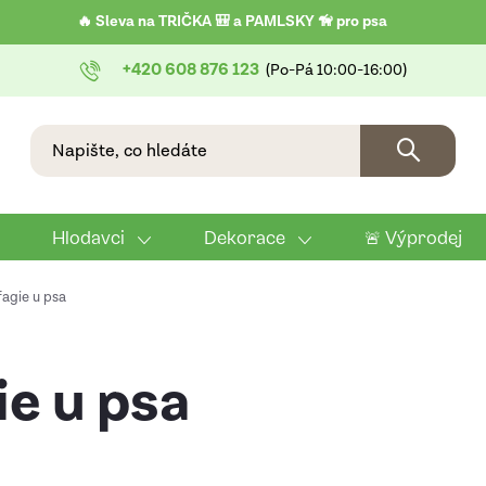
🔥 Sleva na TRIČKA 🎒 a PAMLSKY 🦮 pro psa
+420 608 876 123
Hlodavci
Dekorace
🚨 Výprodej
agie u psa
e u psa