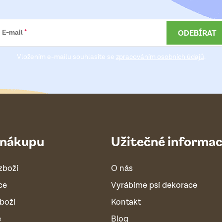
ODEBÍRAT
E-mail
Vložením e-mailu souhlasíte se
zpracováním osobních údajů
.
 nákupu
Užitečné informa
zboží
O nás
ce
Vyrábíme psí dekorace
boží
Kontakt
é
Blog