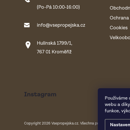
(Po-Pá 10:00-16:00)
Obchodn
Ochrana 
info@vsepropejska.cz
Cookies
Velkoob
Hulínská 1799/1,
767 01 Kroměříž
Instagram
Používáme c
webu a díky
funkce, výk
Copyright 2026
Vsepropejska.cz
. Všechna práva vyhrazena.
Nastaven