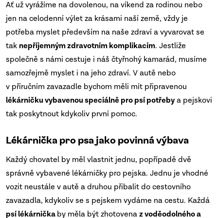
Ať už vyrážíme na dovolenou, na víkend za rodinou nebo
jen na celodenní výlet za krásami naší země, vždy je
potřeba myslet především na naše zdraví a vyvarovat se
tak
nepříjemným zdravotním komplikacím
. Jestliže
společně s námi cestuje i náš čtyřnohý kamarád, musíme
samozřejmě myslet i na jeho zdraví. V autě nebo
v příručním zavazadle bychom měli mít připravenou
lékárničku vybavenou speciálně pro psí potřeby
a pejskovi
tak poskytnout kdykoliv první pomoc.
Lékárnička pro psa jako povinná výbava
Každý chovatel by měl vlastnit jednu, popřípadě dvě
správně vybavené lékárničky pro pejska. Jednu je vhodné
vozit neustále v autě a druhou přibalit do cestovního
zavazadla, kdykoliv se s pejskem vydáme na cestu. Každá
psí lékárnička
by měla být zhotovena
z voděodolného a