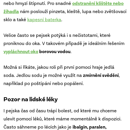
nebo hmyzí štípnutí. Pro snadné
odstranění klíštěte nebo
žihadla
nám poslouží pinzeta, kleště, lupa nebo zvětšovací
sklo a také
kapesní baterka
.
Velice často se pejsek potýká i s nečistotami, které
proniknou do oka. V takovém případě je ideálním řešením
vypláchnout oko
borovou vodou
.
Možná si říkáte, jakou roli při první pomoci hraje jedlá
soda. Jedlou sodu je možné využít na
zmírnění svědění
,
například po poštípání nebo popálení.
Pozor na lidské léky
I pejska čas od času trápí bolest, od které mu chceme
ulevit pomocí léků, které máme momentálně k dispozici.
Často sáhneme po lécích jako je
ibalgin, paralen,