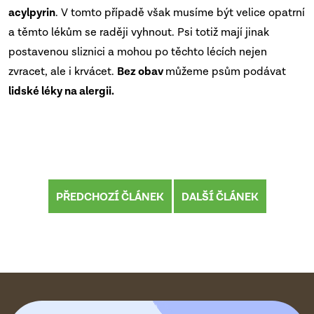
acylpyrin
. V tomto případě však musíme být velice opatrní
a těmto lékům se raději vyhnout. Psi totiž mají jinak
postavenou sliznici a mohou po těchto lécích nejen
zvracet, ale i krvácet.
Bez obav
můžeme psům podávat
lidské léky na alergii.
PŘEDCHOZÍ ČLÁNEK
DALŠÍ ČLÁNEK
Z