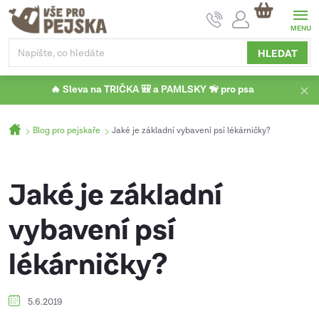
Přejít
NÁKUPNÍ
na
KOŠÍK
obsah
HLEDAT
🔥 Sleva na TRIČKA 🎒 a PAMLSKY 🦮 pro psa
Domů
Blog pro pejskaře
Jaké je základní vybavení psí lékárničky?
Jaké je základní
vybavení psí
lékárničky?
5.6.2019