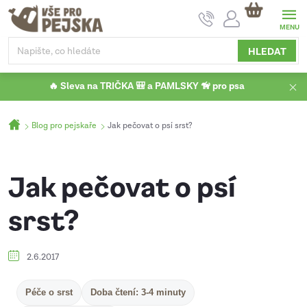
Přejít
NÁKUPNÍ
na
KOŠÍK
obsah
HLEDAT
🔥 Sleva na TRIČKA 🎒 a PAMLSKY 🦮 pro psa
Domů
Blog pro pejskaře
Jak pečovat o psí srst?
Jak pečovat o psí
srst?
2.6.2017
Péče o srst
Doba čtení: 3-4 minuty