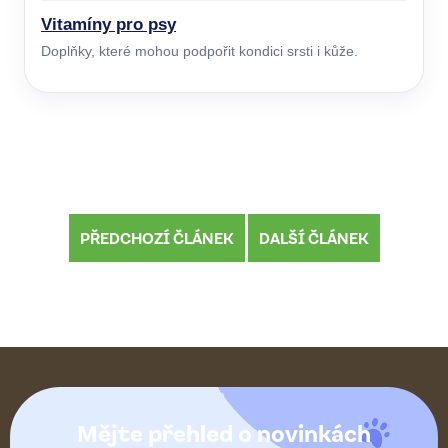
Vitamíny pro psy
Doplňky, které mohou podpořit kondici srsti i kůže.
PŘEDCHOZÍ ČLÁNEK
DALŠÍ ČLÁNEK
Z
á
Mějte přehled o novinkách