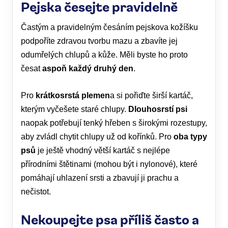
Pejska česejte pravidelně
Častým a pravidelným česáním pejskova kožíšku
podpoříte zdravou tvorbu mazu a zbavíte jej
odumřelých chlupů a kůže. Měli byste ho proto
česat
aspoň každý druhý den
.
Pro
krátkosrstá plemen
a si pořiďte širší kartáč,
kterým vyčešete staré chlupy.
Dlouhosrstí psi
naopak potřebují tenký hřeben s širokými rozestupy,
aby zvládl chytit chlupy už od kořínků. Pro
oba typy
psů
je ještě vhodný větší kartáč s nejlépe
přírodními štětinami (mohou být i nylonové), které
pomáhají uhlazení srsti a zbavují ji prachu a
nečistot.
Nekoupejte psa příliš často a