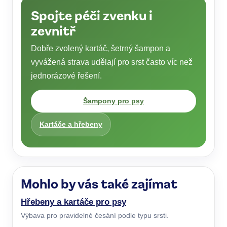
Spojte péči zvenku i
zevnitř
Dobře zvolený kartáč, šetrný šampon a
vyvážená strava udělají pro srst často víc než
jednorázové řešení.
Šampony pro psy
Kartáče a hřebeny
Mohlo by vás také zajímat
Hřebeny a kartáče pro psy
Výbava pro pravidelné česání podle typu srsti.