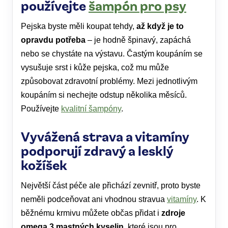
používejte
šampón pro psy
Pejska byste měli koupat tehdy,
až když je to
opravdu potřeba
– je hodně špinavý, zapáchá
nebo se chystáte na výstavu. Častým koupáním se
vysušuje srst i kůže pejska, což mu může
způsobovat zdravotní problémy. Mezi jednotlivým
koupáním si nechejte odstup několika měsíců.
Používejte
kvalitní šampóny
.
Vyvážená strava a vitamíny
podporují zdravý a lesklý
kožíšek
Největší část péče ale přichází zevnitř, proto byste
neměli podceňovat ani vhodnou stravua
vitamíny
. K
běžnému krmivu můžete občas přidat i
zdroje
omega 3 mastných kyselin
, které jsou pro