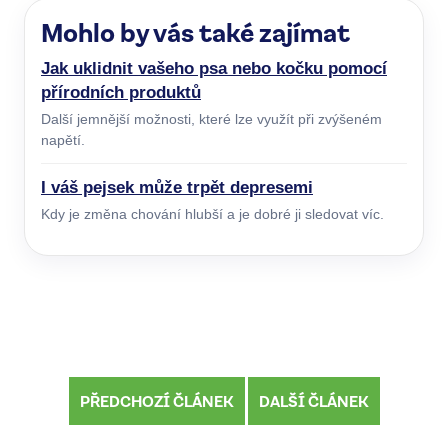
Mohlo by vás také zajímat
Jak uklidnit vašeho psa nebo kočku pomocí
přírodních produktů
Další jemnější možnosti, které lze využít při zvýšeném
napětí.
I váš pejsek může trpět depresemi
Kdy je změna chování hlubší a je dobré ji sledovat víc.
PŘEDCHOZÍ ČLÁNEK
DALŠÍ ČLÁNEK