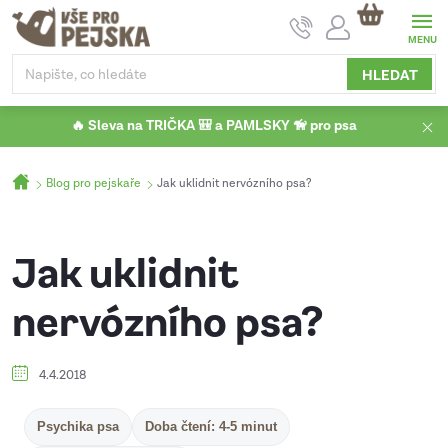
Přejít
NÁKUPNÍ
na
KOŠÍK
obsah
HLEDAT
🔥 Sleva na TRIČKA 🎒 a PAMLSKY 🦮 pro psa
Domů
Blog pro pejskaře
Jak uklidnit nervózního psa?
Jak uklidnit
nervózního psa?
4.4.2018
Psychika psa
Doba čtení: 4-5 minut