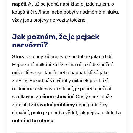
napětí
. Ať už se jedná například o jízdu autem, o
koupání či stříhání nebo pobyt v nadměrném hluku,
vždy jsou projevy nervozity totožné.
Jak poznám, že je pejsek
nervózní?
Stres
se u pejsků projevuje podobně jako u lidí.
Pejsek má nutkání zalézt si na nějaké bezpečné
místo, třese se, kňučí, nebo naopak štěká jako
zběsilý. Pokud náš čtyřnohý miláček prochází
nadměrnou stresovou situací, je potřeba počítat
s celkovou
změnou chování
. Častý stres může
způsobit
zdravotní problémy
nebo problémy
chování, proto je potřeba vědět, jak pejska uklidnit a
uchránit ho stresu
.