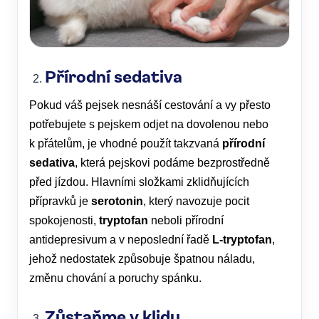
Přírodní sedativa
Pokud váš pejsek nesnáší cestování a vy přesto
potřebujete s pejskem odjet na dovolenou nebo
k přátelům, je vhodné použít takzvaná
přírodní
sedativa
, která pejskovi podáme bezprostředně
před jízdou. Hlavními složkami zklidňujících
přípravků je
serotonin
, který navozuje pocit
spokojenosti,
tryptofan
neboli přírodní
antidepresivum a v neposlední řadě
L-tryptofan
,
jehož nedostatek způsobuje špatnou náladu,
změnu chování a poruchy spánku.
Zůstaňme v klidu