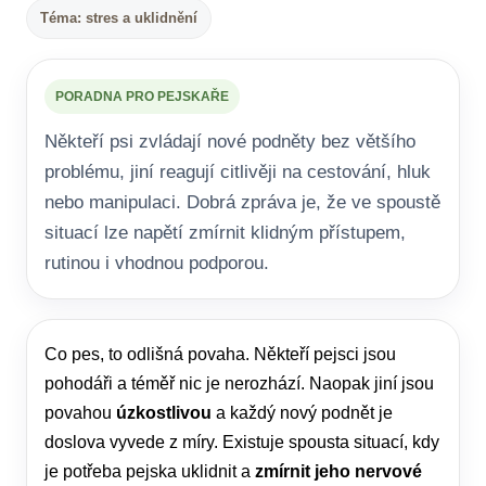
Téma: stres a uklidnění
PORADNA PRO PEJSKAŘE
Někteří psi zvládají nové podněty bez většího
problému, jiní reagují citlivěji na cestování, hluk
nebo manipulaci. Dobrá zpráva je, že ve spoustě
situací lze napětí zmírnit klidným přístupem,
rutinou i vhodnou podporou.
Co pes, to odlišná povaha. Někteří pejsci jsou
pohodáři a téměř nic je nerozhází. Naopak jiní jsou
povahou
úzkostlivou
a každý nový podnět je
doslova vyvede z míry. Existuje spousta situací, kdy
je potřeba pejska uklidnit a
zmírnit jeho nervové