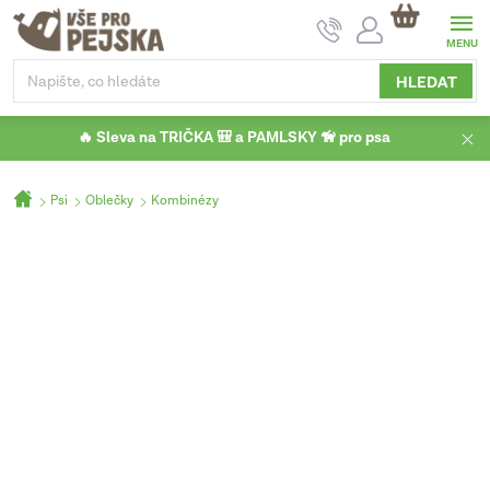
Přejít
NÁKUPNÍ
na
KOŠÍK
obsah
HLEDAT
🔥 Sleva na TRIČKA 🎒 a PAMLSKY 🦮 pro psa
Domů
Psi
Oblečky
Kombinézy