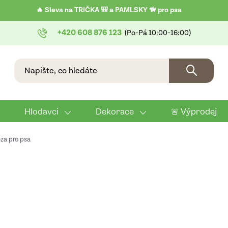
🔥 Sleva na TRIČKA 🎒 a PAMLSKY 🦮 pro psa
+420 608 876 123
Hlodavci
Dekorace
🚨 Výprodej
za pro psa