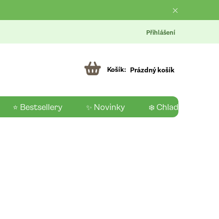
Přihlášení
Prázdný košík
⭐ Bestsellery
✨ Novinky
❄️ Chladící produk