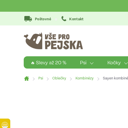
Přejít
na
obsah
Poštovné
Kontakt
Psi
Kočky
🔥 Slevy až 20 %
Psi
Oblečky
Kombinézy
Sayen kombiné
Domů