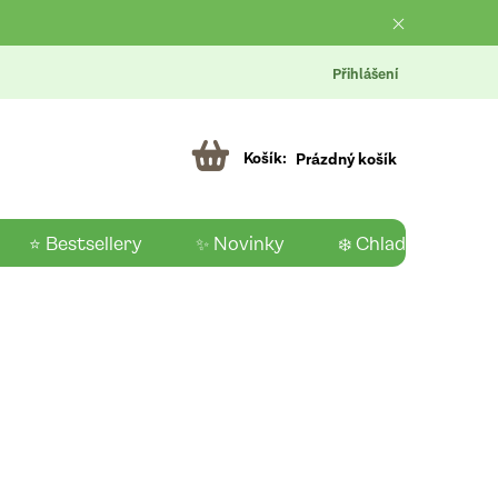
Přihlášení
Prázdný košík
⭐ Bestsellery
✨ Novinky
❄️ Chladící produk