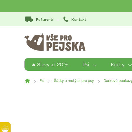
Přejít
na
obsah
Poštovné
Kontakt
Psi
Kočky
🔥 Slevy až 20 %
Psi
Šátky a motýlci pro psy
Dárkové poukaz
Domů