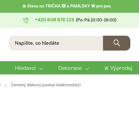
🔥 Sleva na TRIČKA 🎒 a PAMLSKY 🦮 pro psa
+420 608 876 123
Hlodavci
Dekorace
🚨 Výprodej
y
Červený dárkový poukaz (elektronický)