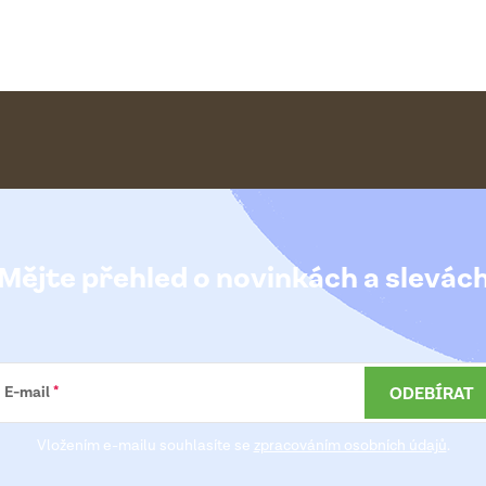
Mějte přehled o novinkách
a slevác
ODEBÍRAT
E-mail
Vložením e-mailu souhlasíte se
zpracováním osobních údajů
.