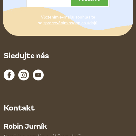
t
Vložením e-mailu souhlasíte
í
se
zpracováním osobních údajů
.
Sledujte nás
Kontakt
Robin Jurník