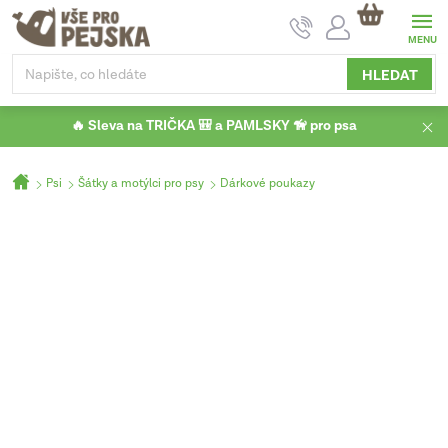
Přejít
NÁKUPNÍ
na
KOŠÍK
obsah
HLEDAT
🔥 Sleva na TRIČKA 🎒 a PAMLSKY 🦮 pro psa
Domů
Psi
Šátky a motýlci pro psy
Dárkové poukazy