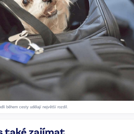
lí během cesty udělají největší rozdíl.
s také zajímat