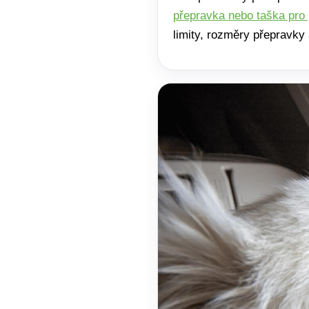
přepravka nebo taška pro
limity, rozměry přepravky 