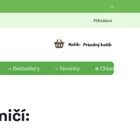
Přihlášení
Prázdný košík
⭐ Bestsellery
✨ Novinky
❄️ Chladící produk
ičí: