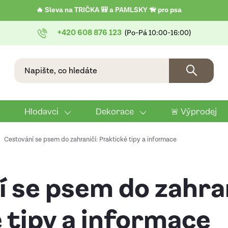
🔥 Sleva na TRIČKA 🎒 a PAMLSKY 🦮 pro psa
+420 608 876 123
Hlodavci
Dekorace
🚨 Výprodej
Cestování se psem do zahraničí: Praktické tipy a informace
 se psem do zahran
 tipy a informace