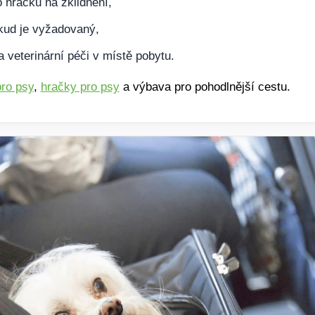
 hračku na zklidnění,
kud je vyžadovaný,
 veterinární péči v místě pobytu.
ro psy
,
hračky pro psy
a výbava pro pohodlnější cestu.