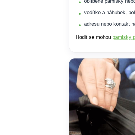
oblíbené pamlsky nebo
vodítko a náhubek, po
adresu nebo kontakt na
Hodit se mohou
pamlsky p