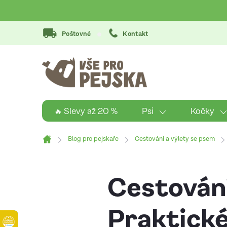
Přejít
na
obsah
Poštovné
Kontakt
Psi
Kočky
🔥 Slevy až 20 %
Blog pro pejskaře
Cestování a výlety se psem
Domů
Cestování
Praktické