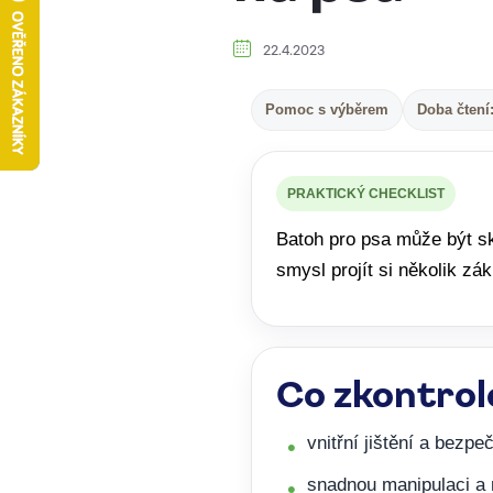
22.4.2023
Pomoc s výběrem
Doba čtení
PRAKTICKÝ CHECKLIST
Batoh pro psa může být sk
smysl projít si několik zá
Co zkontro
vnitřní jištění a bezpe
snadnou manipulaci a 