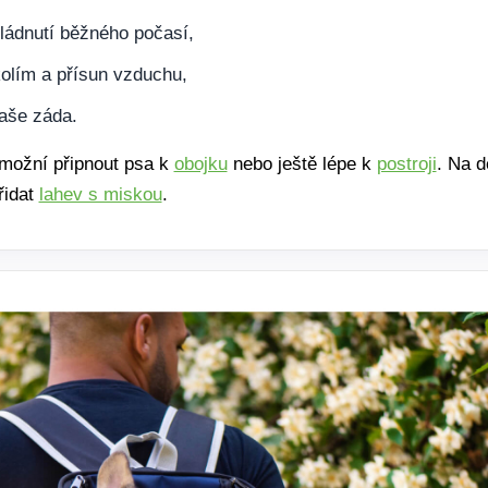
vládnutí běžného počasí,
kolím a přísun vzduchu,
vaše záda.
umožní připnout psa k
obojku
nebo ještě lépe k
postroji
. Na d
řidat
lahev s miskou
.