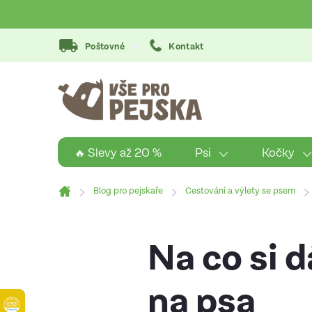
Přejít
na
obsah
Poštovné
Kontakt
Psi
Kočky
🔥 Slevy až 20 %
Blog pro pejskaře
Cestování a výlety se psem
Domů
Na co si 
na psa