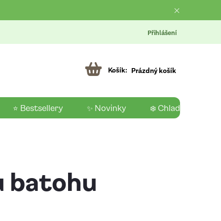
Přihlášení
Prázdný košík
⭐ Bestsellery
✨ Novinky
❄️ Chladící produk
ru batohu