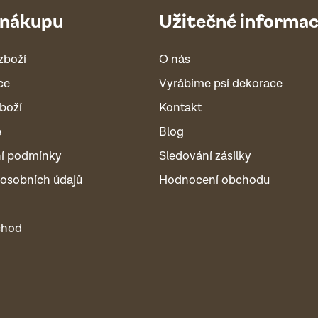
 nákupu
Užitečné informa
zboží
O nás
ce
Vyrábíme psí dekorace
boží
Kontakt
é
Blog
í podmínky
Sledování zásilky
osobních údajů
Hodnocení obchodu
chod