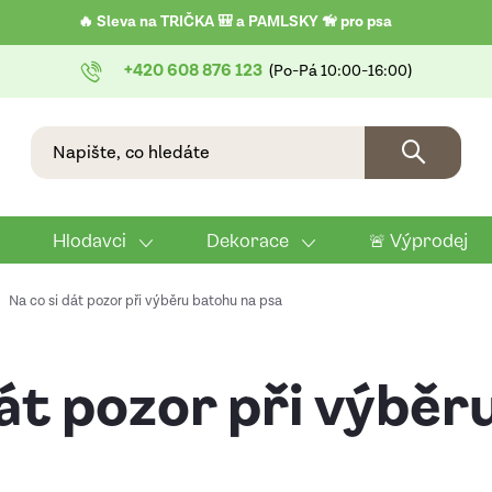
🔥 Sleva na TRIČKA 🎒 a PAMLSKY 🦮 pro psa
+420 608 876 123
Hlodavci
Dekorace
🚨 Výprodej
Na co si dát pozor při výběru batohu na psa
dát pozor při výbě