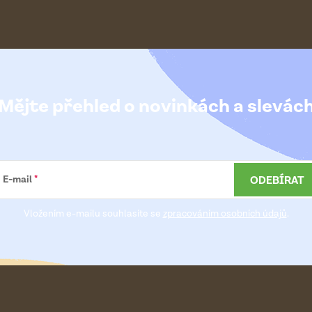
Mějte přehled o novinkách
a slevác
ODEBÍRAT
E-mail
Vložením e-mailu souhlasíte se
zpracováním osobních údajů
.