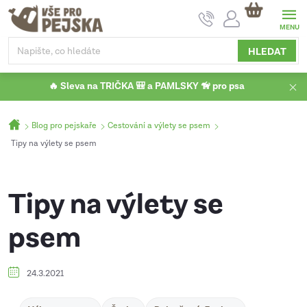
Přejít
NÁKUPNÍ
na
KOŠÍK
obsah
HLEDAT
🔥 Sleva na TRIČKA 🎒 a PAMLSKY 🦮 pro psa
Domů
Blog pro pejskaře
Cestování a výlety se psem
Tipy na výlety se psem
Tipy na výlety se
psem
24.3.2021