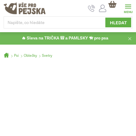
Přejít
NÁKUPNÍ
na
KOŠÍK
obsah
HLEDAT
🔥 Sleva na TRIČKA 🎒 a PAMLSKY 🦮 pro psa
Domů
Psi
Oblečky
Svetry