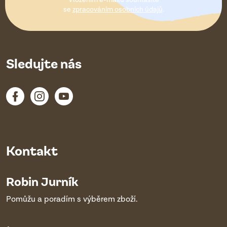
Vložením e-mailu souhlasíte
í
se
zpracováním osobních údajů
.
Sledujte nás
Kontakt
Robin Jurník
Pomůžu a poradím s výběrem zboží.