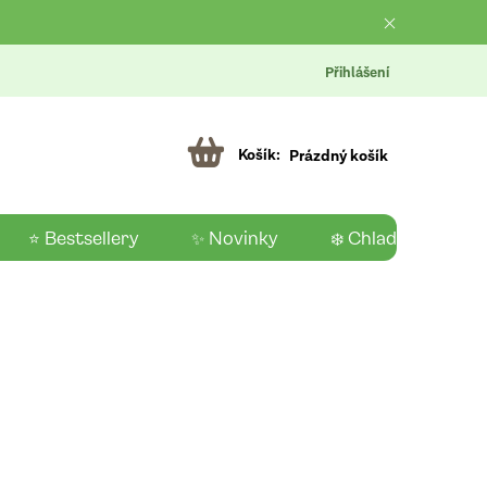
Přihlášení
Prázdný košík
⭐ Bestsellery
✨ Novinky
❄️ Chladící produk