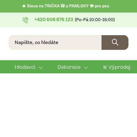
🔥 Sleva na TRIČKA 🎒 a PAMLSKY 🦮 pro psa
+420 608 876 123
Hlodavci
Dekorace
🚨 Výprodej