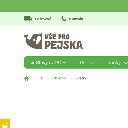
Přejít
na
obsah
Poštovné
Kontakt
Psi
Kočky
🔥 Slevy až 20 %
Psi
Oblečky
Svetry
Domů