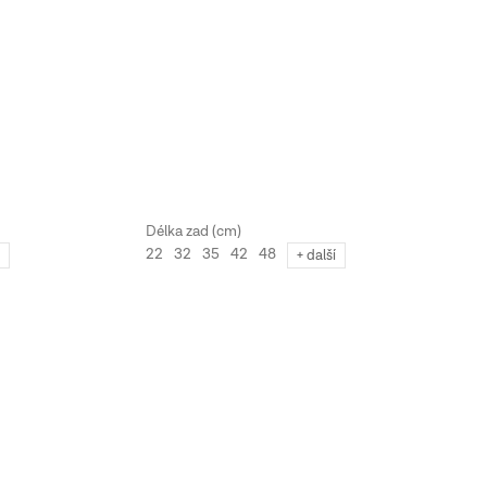
22
32
35
42
48
í
+ další