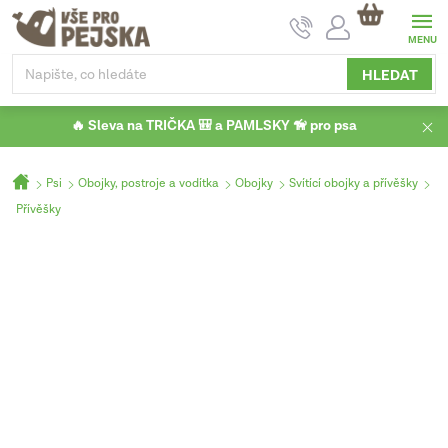
Přejít
NÁKUPNÍ
na
KOŠÍK
obsah
HLEDAT
🔥 Sleva na TRIČKA 🎒 a PAMLSKY 🦮 pro psa
Domů
Psi
Obojky, postroje a vodítka
Obojky
Svítící obojky a přívěšky
Přívěšky