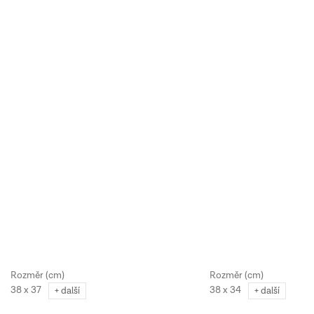
38 x 37
38 x 34
+ další
+ další