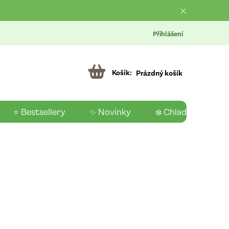
Přihlášení
Prázdný košík
⭐ Bestsellery
✨ Novinky
❄️ Chladící produk