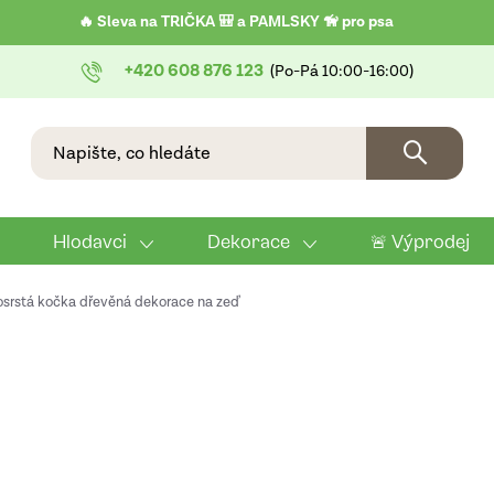
🔥 Sleva na TRIČKA 🎒 a PAMLSKY 🦮 pro psa
+420 608 876 123
Hlodavci
Dekorace
🚨 Výprodej
osrstá kočka dřevěná dekorace na zeď