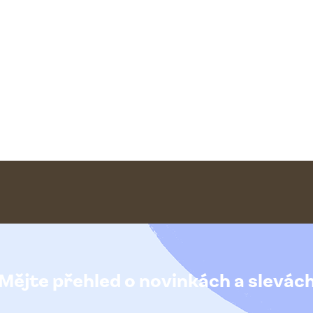
Mějte přehled o novinkách
a slevác