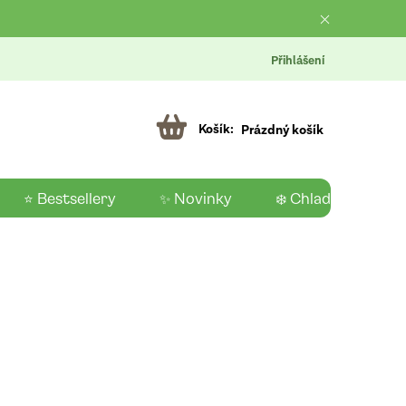
Přihlášení
Prázdný košík
⭐ Bestsellery
✨ Novinky
❄️ Chladící produk