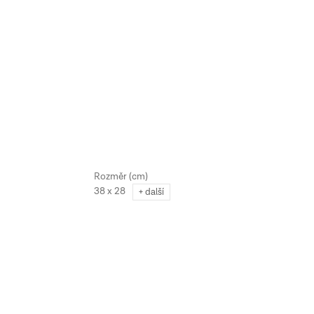
38 x 28
+ další