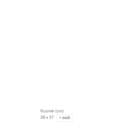
38 x 37
+ další