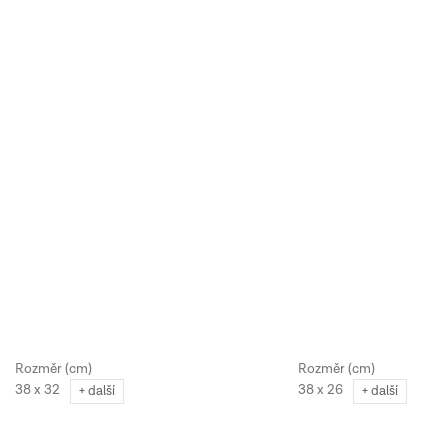
38 x 32
38 x 26
+ další
+ další