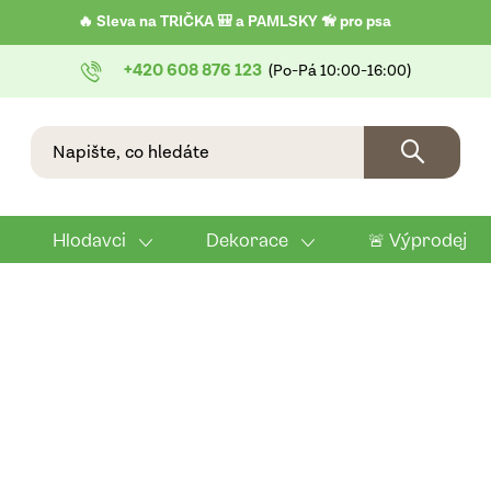
🔥 Sleva na TRIČKA 🎒 a PAMLSKY 🦮 pro psa
+420 608 876 123
Hlodavci
Dekorace
🚨 Výprodej