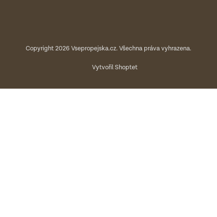
Copyright 2026
Vsepropejska.cz
. Všechna práva vyhrazena.
Vytvořil Shoptet