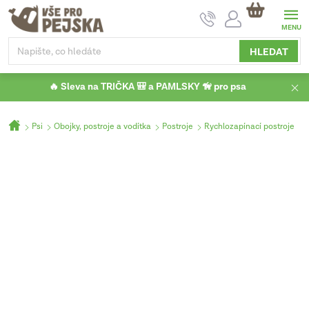
Přejít
NÁKUPNÍ
na
KOŠÍK
obsah
HLEDAT
🔥 Sleva na TRIČKA 🎒 a PAMLSKY 🦮 pro psa
Domů
Psi
Obojky, postroje a vodítka
Postroje
Rychlozapínací postroje